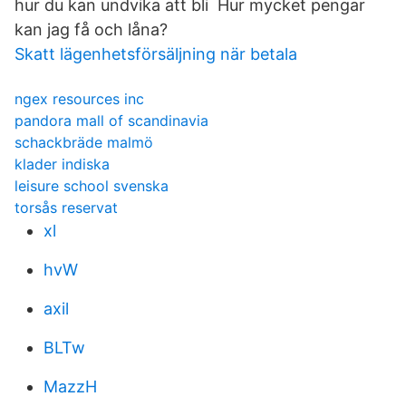
hur du kan undvika att bli Hur mycket pengar
kan jag få och låna?
Skatt lägenhetsförsäljning när betala
ngex resources inc
pandora mall of scandinavia
schackbräde malmö
klader indiska
leisure school svenska
torsås reservat
xl
hvW
axil
BLTw
MazzH