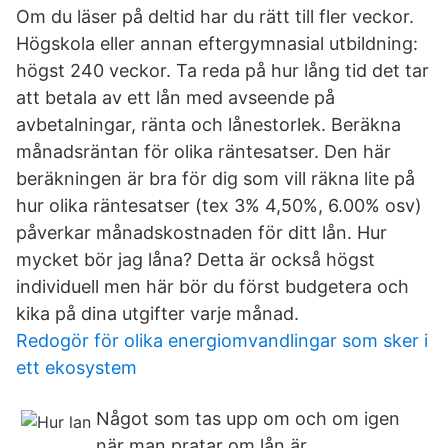
Om du läser på deltid har du rätt till fler veckor.
Högskola eller annan efter­­gymnasial utbild­ning:
högst 240 veckor. Ta reda på hur lång tid det tar
att betala av ett lån med avseende på
avbetalningar, ränta och lånestorlek. Beräkna
månadsräntan för olika räntesatser. Den här
beräkningen är bra för dig som vill räkna lite på
hur olika räntesatser (tex 3% 4,50%, 6.00% osv)
påverkar månadskostnaden för ditt lån. Hur
mycket bör jag låna? Detta är också högst
individuell men här bör du först budgetera och
kika på dina utgifter varje månad.
Redogör för olika energiomvandlingar som sker i
ett ekosystem
Något som tas upp om och om igen
när man pratar om lån är